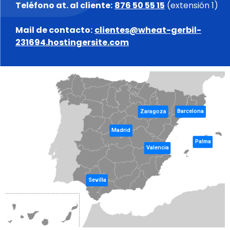
Teléfono at. al cliente:
876 50 55 15
(extensión 1)
Mail de contacto:
clientes@wheat-gerbil-
231694.hostingersite.com
Zaragoza
Barcelona
Madrid
Palma
Valencia
Sevilla