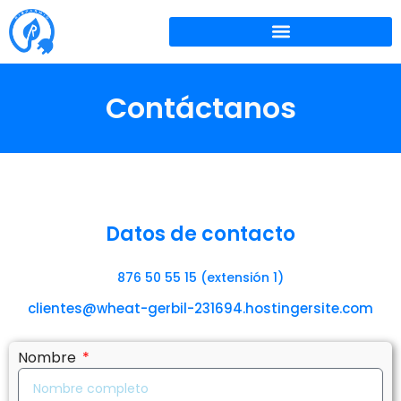
Contáctanos
Datos de contacto
876 50 55 15 (extensión 1)
clientes@wheat-gerbil-231694.hostingersite.com
Nombre